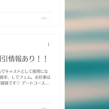
、 準備段階では「ゆっくり
していました。 でも、いざ
のお問い合わせをいただいて
なのですが、その反面、やる
。 キャストのプロフィール
早く整える予定だったのです
てしまっていて、手が付けら
トた
とても丁寧に準備を進めてく
割引情報あり！！
プロフィール文章も、一人ひ
くれていて。 「どういう時
lyでキャストとして採用にな
離感でいたいか」 そんな想
代前半、Ｌでフェム。お仕事は
いたりします。 まだ公開で
部員です♡ デートコースで
 メイクの指導が、 リラクゼ
・・・・ｗ が、可能です
性専用風俗_大阪_侑 実は今、