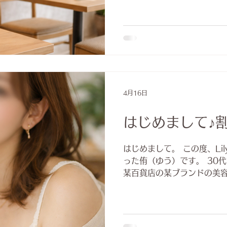
はまだスタートしたばかりで
整えていけたらいいね」と話
オープンしてみると―― 正直に言うと、予想以上！！ あ
りがたいことに、想像以上
います。 本当に嬉しいこと
ことも一気に増えてしまって
ページも、本当はもう少し
が、 気づけば後回しになっ
4月16日
れていません。すみません。 そんな中でも、キャス
ちはそれぞれのペースで、 
はじめまして♪
れています。 実は掲載用の
とりがしっかり考えて書いて
はじめまして。 この度、Li
間を届けたいか」「どんな距
った侑（ゆう）です。 30
いが、ちゃんと言葉にされて
某百貨店の某ブランドの美容
きていない
はコスメ選びのアドバイスや
ーションコースでは・・・
♡♡♡ あ、ちなみにわたし タチ です！Mネコにゃんが
大好物です♡♡♡ Lily_女